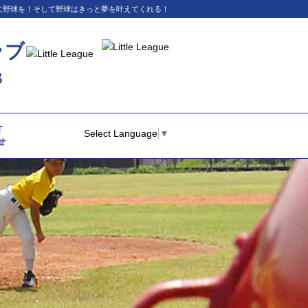
イに野球を！そして野球はきっと夢を叶えてくれる！
ラブ
B
T
Select Language
▼
せ