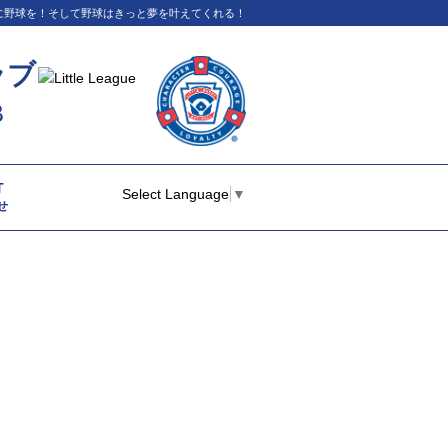
イに野球を！そして野球はきっと夢を叶えてくれる！
ラブ
B
T
Select Language
▼
せ