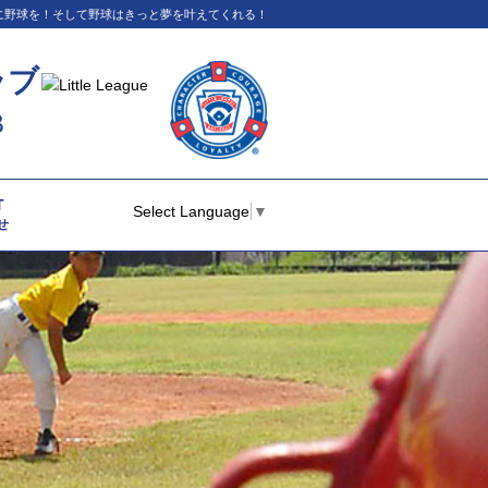
イに野球を！そして野球はきっと夢を叶えてくれる！
ラブ
B
T
Select Language
▼
せ