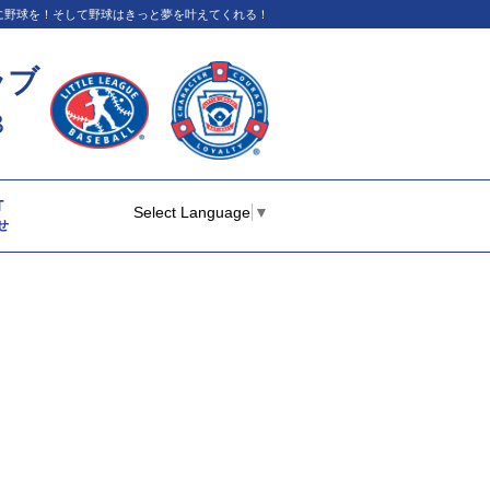
イに野球を！そして野球はきっと夢を叶えてくれる！
ラブ
B
T
Select Language
▼
せ