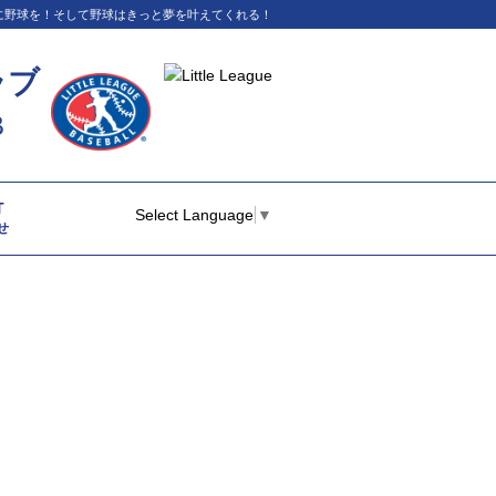
イに野球を！そして野球はきっと夢を叶えてくれる！
ラブ
B
T
Select Language
▼
せ