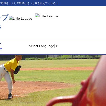
イに野球を！そして野球はきっと夢を叶えてくれる！
ラブ
B
T
Select Language
▼
せ